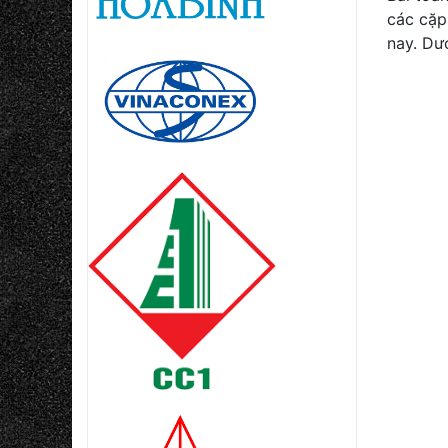
các cặp
nay. Dư