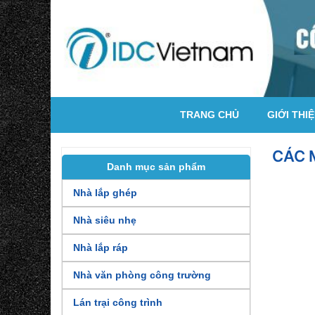
TRANG CHỦ
GIỚI THI
CÁC 
Danh mục sản phẩm
Nhà lắp ghép
Nhà siêu nhẹ
Nhà lắp ráp
Nhà văn phòng công trường
Lán trại công trình