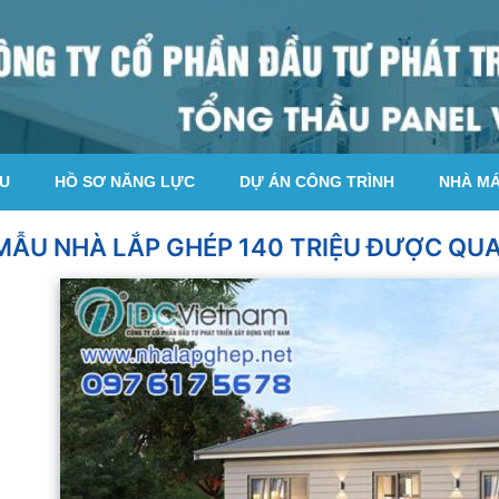
ỆU
HỒ SƠ NĂNG LỰC
DỰ ÁN CÔNG TRÌNH
NHÀ M
MẪU NHÀ LẮP GHÉP 140 TRIỆU ĐƯỢC QUA