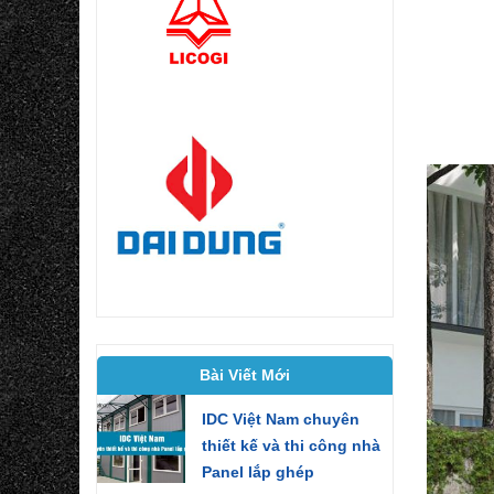
Bài Viết Mới
IDC Việt Nam chuyên
thiết kế và thi công nhà
Panel lắp ghép