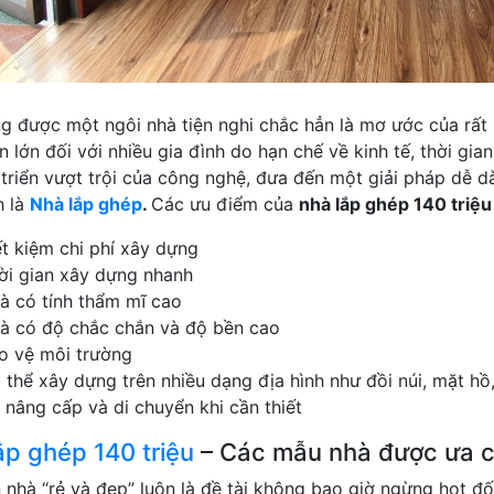
g được một ngôi nhà tiện nghi chắc hẳn là mơ ước của rất 
n lớn đối với nhiều gia đình do hạn chế về kinh tế, thời gi
 triển vượt trội của công nghệ, đưa đến một giải pháp dễ d
h là
Nhà lắp ghép
.
Các ưu điểm của
nhà lắp ghép 140 triệ
ết kiệm chi phí xây dựng
ời gian xây dựng nhanh
à có tính thẩm mĩ cao
à có độ chắc chắn và độ bền cao
o vệ môi trường
 thể xây dựng trên nhiều dạng địa hình như đồi núi, mặt hồ
 nâng cấp và di chuyển khi cần thiết
ắp ghép 140 triệu
– Các mẫu nhà được ưa 
 nhà “rẻ và đẹp” luôn là đề tài không bao giờ ngừng hot đối