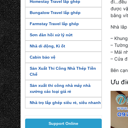
đi…đều 
Homestay Travel lắp ghép
được vậ
Bungalow Travel lắp ghép
bằng vít
Farmstay Travel lắp ghép
Nhà lắp
Sơn đàn hồi xử lý nứt
– Khung 
– Tường
Nhà di động, Ki ốt
– Mái nh
Cabin bảo vệ
– Cửa đi
Sản Xuất Thi Công Nhà Thép Tiền
Bên cạn
Chế
Ưu đi
Sản xuất thi công nhà máy nhà
xưởng các loại giá rẻ
Nhà trọ lắp ghép siêu rẻ, siêu nhanh
Support Online