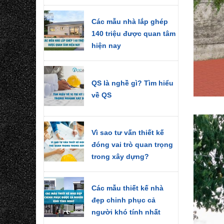
Các mẫu nhà lắp ghép
140 triệu được quan tâm
hiện nay
QS là nghề gì? Tìm hiểu
về QS
Vì sao tư vấn thiết kế
đóng vai trò quan trọng
trong xây dựng?
Các mẫu thiết kế nhà
đẹp chinh phục cả
người khó tính nhất