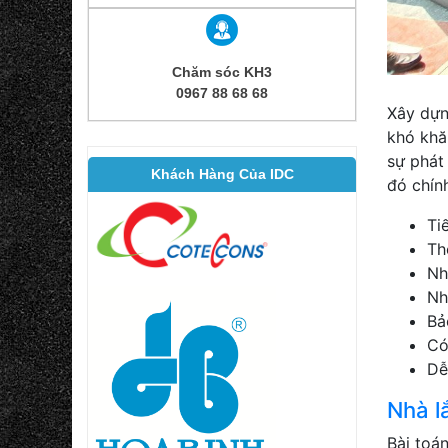
Chăm sóc KH3
0967 88 68 68
Xây dựn
khó khă
sự phát
Khách Hàng Của IDC
đó chín
Ti
Th
Nh
Nh
Bả
Có
Dễ
Nhà l
Bài toán