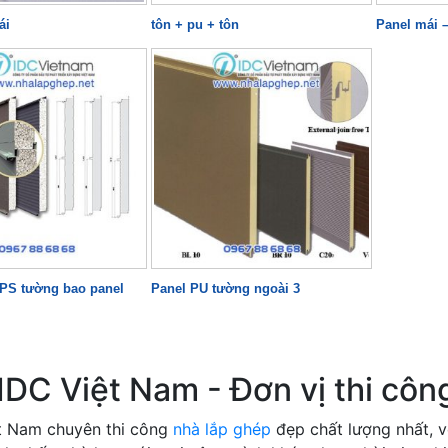
ái
tôn + pu + tôn
Panel mái –
EPS tường bao panel
Panel PU tường ngoài 3
IDC Việt Nam - Đơn vị thi côn
t Nam chuyên thi công
nhà lắp ghép
đẹp chất lượng nhất, vớ