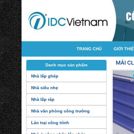
TRANG CHỦ
GIỚI THI
MÁI C
Danh mục sản phẩm
Nhà lắp ghép
Nhà siêu nhẹ
Nhà lắp ráp
Nhà văn phòng công trường
Lán trại công trình