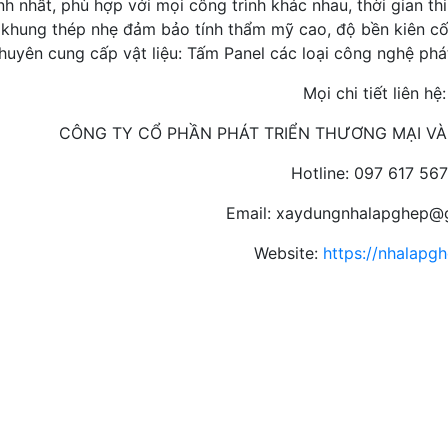
nh nhất, phù hợp với mọi công trình khác nhau, thời gian th
 khung thép nhẹ đảm bảo tính thẩm mỹ cao, độ bền kiên cố
uyên cung cấp vật liệu: Tấm Panel các loại công nghệ phát
Mọi chi tiết liên hệ:
CÔNG TY CỔ PHẦN PHÁT TRIỂN THƯƠNG MẠI VÀ
Hotline: 097 617 56
Email: xaydungnhalapghep@
Website:
https://nhalapgh