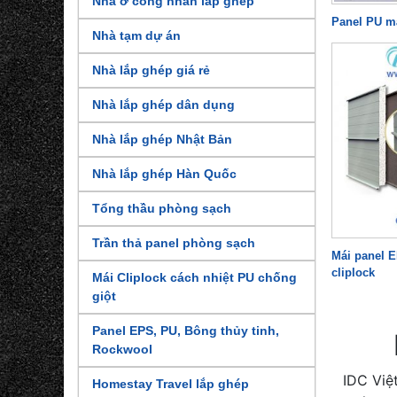
Nhà ở công nhân lắp ghép
Panel PU m
Nhà tạm dự án
Nhà lắp ghép giá rẻ
Nhà lắp ghép dân dụng
Nhà lắp ghép Nhật Bản
Nhà lắp ghép Hàn Quốc
Tổng thầu phòng sạch
Trần thả panel phòng sạch
Mái panel 
cliplock
Mái Cliplock cách nhiệt PU chống
giột
Panel EPS, PU, Bông thủy tinh,
Rockwool
IDC Việ
Homestay Travel lắp ghép