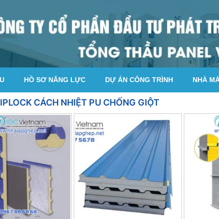
ỆU
HỒ SƠ NĂNG LỰC
DỰ ÁN CÔNG TRÌNH
NHÀ M
LIPLOCK CÁCH NHIỆT PU CHỐNG GIỘT