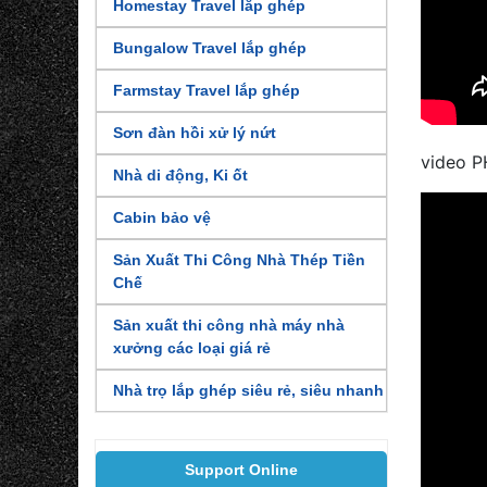
Homestay Travel lắp ghép
Bungalow Travel lắp ghép
Farmstay Travel lắp ghép
Sơn đàn hồi xử lý nứt
video 
Nhà di động, Ki ốt
Cabin bảo vệ
Sản Xuất Thi Công Nhà Thép Tiền
Chế
Sản xuất thi công nhà máy nhà
xưởng các loại giá rẻ
Nhà trọ lắp ghép siêu rẻ, siêu nhanh
Support Online