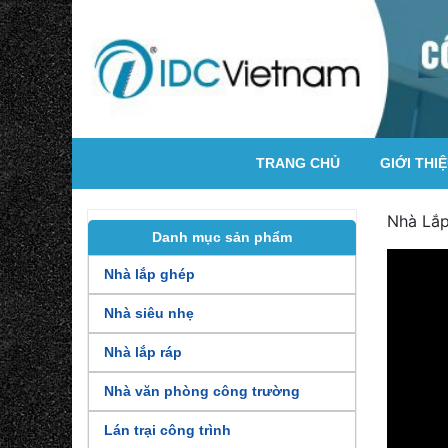
TRANG CHỦ
GIỚI THI
Nhà Lắp
Danh mục sản phẩm
Nhà lắp ghép
Nhà siêu nhẹ
Nhà lắp ráp
Nhà văn phòng công trường
Lán trại công trình