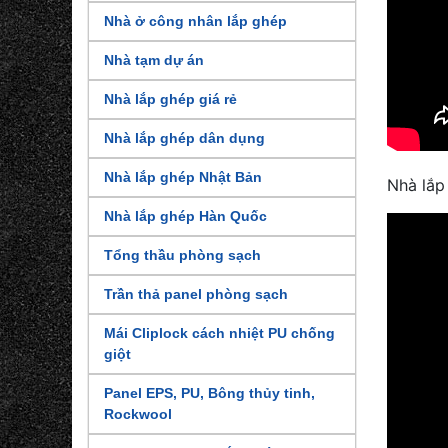
Nhà ở công nhân lắp ghép
Nhà tạm dự án
Nhà lắp ghép giá rẻ
Nhà lắp ghép dân dụng
Nhà lắp ghép Nhật Bản
Nhà lắp
Nhà lắp ghép Hàn Quốc
Tổng thầu phòng sạch
Trần thả panel phòng sạch
Mái Cliplock cách nhiệt PU chống
giột
Panel EPS, PU, Bông thủy tinh,
Rockwool