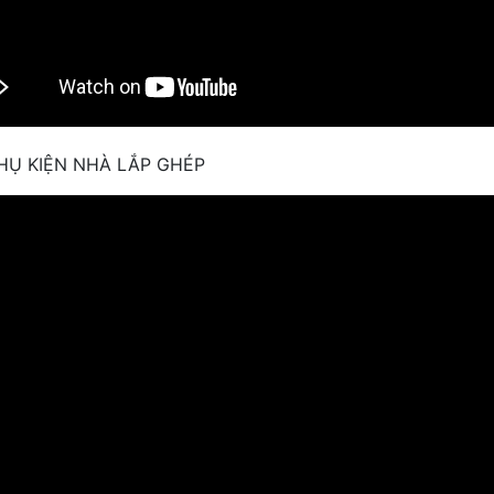
PHỤ KIỆN NHÀ LẮP GHÉP