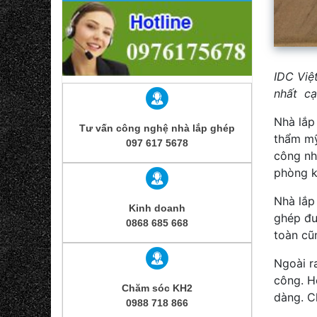
IDC Việ
nhất cạ
Nhà lắp 
Tư vấn công nghệ nhà lắp ghép
thẩm mỹ
097 617 5678
công nhâ
phòng k
Nhà lắp
Kinh doanh
ghép đư
0868 685 668
toàn cũ
Ngoài ra
công. Hơ
Chăm sóc KH2
dàng. C
0988 718 866