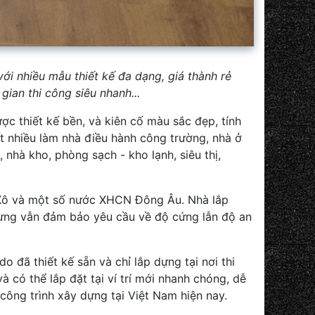
ới nhiều mẫu thiết kế đa dạng, giá thành rẻ
gian thi công siêu nhanh...
ược thiết kế bền, và kiên cố màu sắc đẹp, tính
t nhiều làm nhà điều hành công trường, nhà ở
 nhà kho, phòng sạch - kho lạnh, siêu thị,
 Xô và một số nước XHCN Đông Âu. Nhà lắp
nhưng vẫn đảm bảo yêu cầu về độ cứng lẫn độ an
o đã thiết kế sẵn và chỉ lắp dựng tại nơi thi
à có thể lắp đặt tại ví trí mới nhanh chóng, dễ
 công trình xây dựng tại Việt Nam hiện nay.