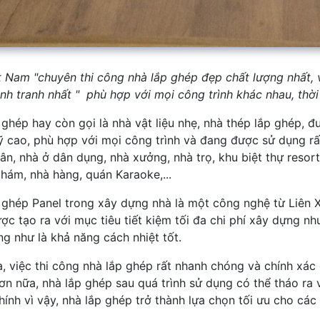
t Nam "chuyên thi công nhà lắp ghép đẹp chất lượng nhất, v
nh tranh nhất " phù hợp với mọi công trình khác nhau, thời 
ghép hay còn gọi là nhà vật liệu nhẹ, nhà thép lắp ghép, đ
 cao, phù hợp với mọi công trình và đang được sử dụng rấ
n, nhà ở dân dụng, nhà xưởng, nhà trọ, khu biệt thự resort,
hám, nhà hàng, quán Karaoke,...
 ghép Panel trong xây dựng nhà là một công nghệ từ Liên
ợc tạo ra với mục tiêu tiết kiệm tối đa chi phí xây dựng 
ng như là khả năng cách nhiệt tốt.
, việc thi công nhà lắp ghép rất nhanh chóng và chính xác d
n nữa, nhà lắp ghép sau quá trình sử dụng có thể tháo ra v
hính vì vậy, nhà lắp ghép trở thành lựa chọn tối ưu cho các