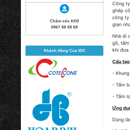
Công ty
ghép cô
công ty
Chăm sóc KH3
gian nha
0967 88 68 68
Nhà di 
gồ, tấm
khi đưa
Khách Hàng Của IDC
Cấu tạo
- Khung
- Tấm b
- Tấm l
Ứng dụ
Dùng là