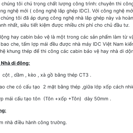
 chúng tôi chú trọng chất lượng công trình: chuyên thi công
ng nghệ mới ( công nghệ lắp ghép IDC). Với công nghệ mới
 chúng tôi đã áp dụng công nghệ nhà lắp ghép này và hoàn 
nh nhất, siêu tiết kiệm được nhiều chi phí cho chủ đầu tư.
dộng hay cabin bảo vệ là một trong các sản phẩm làm từ vậ
 bao che, tấm lợp mái đều được nhà máy IDC Việt Nam kiể
 hệ khung thép để thi công các cabin bảo vệ hay nhà di d
 Nhà di động:
 cột , dầm , kèo , xà gồ bằng thép CT3 .
ao che có cấu tạo 2 mặt bằng thép ,giữa lớp xốp cách nh
ợp mái cấu tạo tôn (Tôn +xốp +Tôn) dày 50mm .
ng:
m nhà điều hành công trường.