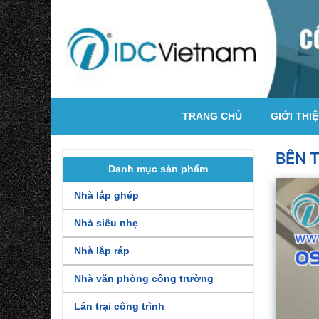
TRANG CHỦ
GIỚI THI
BÊN 
Danh mục sản phẩm
Nhà lắp ghép
Nhà siêu nhẹ
Nhà lắp ráp
Nhà văn phòng công trường
Lán trại công trình