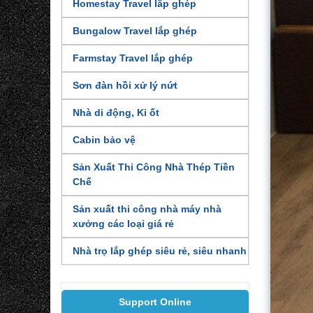
Homestay Travel lắp ghép
Bungalow Travel lắp ghép
Farmstay Travel lắp ghép
Sơn đàn hồi xử lý nứt
Nhà di động, Ki ốt
Cabin bảo vệ
Sản Xuất Thi Công Nhà Thép Tiền
Chế
Sản xuất thi công nhà máy nhà
xưởng các loại giá rẻ
Nhà trọ lắp ghép siêu rẻ, siêu nhanh
Support Online