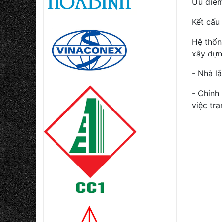
Ưu điểm
Kết cấu 
Hệ thốn
xây dựn
- Nhà l
- Chỉnh
việc tra