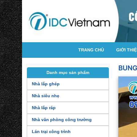
TRANG CHỦ
GIỚI THI
BUNG
Danh mục sản phẩm
Nhà lắp ghép
Nhà siêu nhẹ
Nhà lắp ráp
Nhà văn phòng công trường
Lán trại công trình