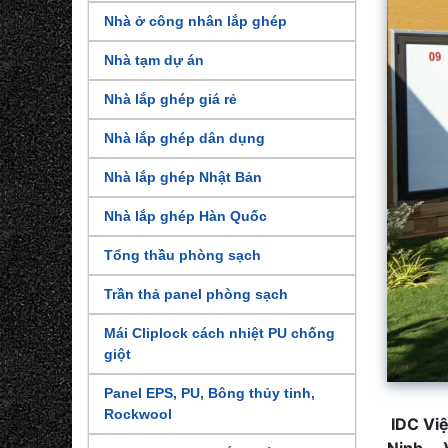
Nhà ở công nhân lắp ghép
Nhà tạm dự án
Nhà lắp ghép giá rẻ
Nhà lắp ghép dân dụng
Nhà lắp ghép Nhật Bản
Nhà lắp ghép Hàn Quốc
Tổng thầu phòng sạch
Trần thả panel phòng sạch
Mái Cliplock cách nhiệt PU chống
giột
Panel EPS, PU, Bông thủy tinh,
Rockwool
IDC Việ