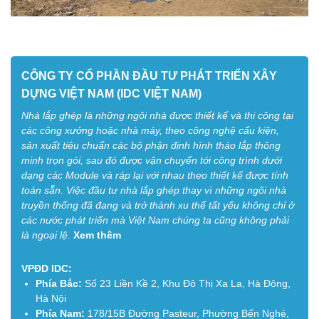
CÔNG TY CỔ PHẦN ĐẦU TƯ PHÁT TRIỂN XÂY
DỰNG VIỆT NAM (IDC VIỆT NAM)
Nhà lắp ghép là những ngôi nhà được thiết kế và thi công tại
các công xưởng hoặc nhà máy, theo công nghệ cấu kiện,
sản xuất tiêu chuẩn các bộ phận định hình tháo lắp thông
minh trọn gói, sau đó được vận chuyển tới công trình dưới
dạng các Module và ráp lại với nhau theo thiết kế được tính
toán sẵn. Việc đầu tư nhà lắp ghép thay vì những ngôi nhà
truyền thống đã đang và trở thành xu thế tất yếu không chỉ ở
các nước phát triển mà Việt Nam chúng ta cũng không phải
là ngoại lệ.
Xem thêm
VPĐD IDC:
Phía Bắc:
Số 23 Liền Kề 2, Khu Đô Thị Xa La, Hà Đông,
Hà Nội
Phía Nam:
178/15B Đường Pasteur, Phường Bến Nghé,