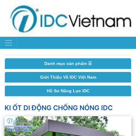
Danh mục sản phẩm ☰
Giới Thiệu Về IDC Việt Nam
Hồ Sơ Năng Lực IDC
KI ỐT DI ĐỘNG CHỐNG NÓNG IDC