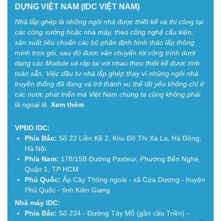
DỰNG VIỆT NAM (IDC VIỆT NAM)
Nhà lắp ghép là những ngôi nhà được thiết kế và thi công tại
các công xưởng hoặc nhà máy, theo công nghệ cấu kiện,
sản xuất tiêu chuẩn các bộ phận định hình tháo lắp thông
minh trọn gói, sau đó được vận chuyển tới công trình dưới
dạng các Module và ráp lại với nhau theo thiết kế được tính
toán sẵn. Việc đầu tư nhà lắp ghép thay vì những ngôi nhà
truyền thống đã đang và trở thành xu thế tất yếu không chỉ ở
các nước phát triển mà Việt Nam chúng ta cũng không phải
là ngoại lệ.
Xem thêm
VPĐD IDC:
Phía Bắc:
Số 23 Liền Kề 2, Khu Đô Thị Xa La, Hà Đông,
Hà Nội
Phía Nam:
178/15B Đường Pasteur, Phường Bến Nghé,
Quận 1, TP HCM
Phú Quốc:
Ấp Cây Thông ngoài - xã Cửa Dương - huyện
Phú Quốc - tỉnh Kiên Giang
Nhà máy IDC:
Phía Bắc:
Số 234 - Đường Tây Mỗ (gần cầu Triền) -