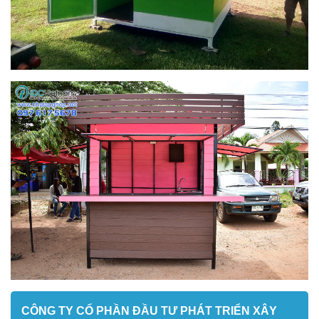
CÔNG TY CỔ PHẦN ĐẦU TƯ PHÁT TRIỂN XÂY