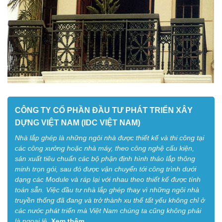
CÔNG TY CỔ PHẦN ĐẦU TƯ PHÁT TRIỂN XÂY
DỰNG VIỆT NAM (IDC VIỆT NAM)
Nhà lắp ghép là những ngôi nhà được thiết kế và thi công tại
các công xưởng hoặc nhà máy, theo công nghệ cấu kiện,
sản xuất tiêu chuẩn các bộ phận định hình tháo lắp thông
minh trọn gói, sau đó được vận chuyển tới công trình dưới
dạng các Module và ráp lại với nhau theo thiết kế được tính
toán sẵn. Việc đầu tư nhà lắp ghép thay vì những ngôi nhà
truyền thống đã đang và trở thành xu thế tất yếu không chỉ ở
các nước phát triển mà Việt Nam chúng ta cũng không phải
là ngoại lệ.
Xem thêm