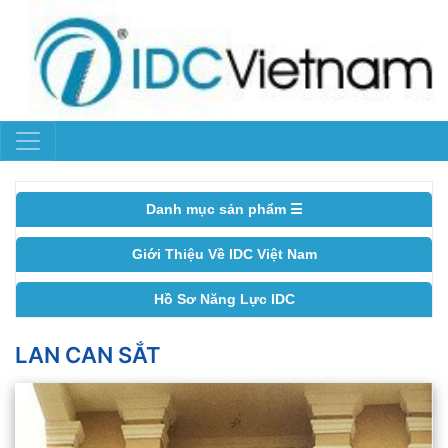
Danh mục sản phẩm ☰
Giới Thiệu Về IDC Việt Nam
Hồ Sơ Năng Lực IDC
LAN CAN SẮT