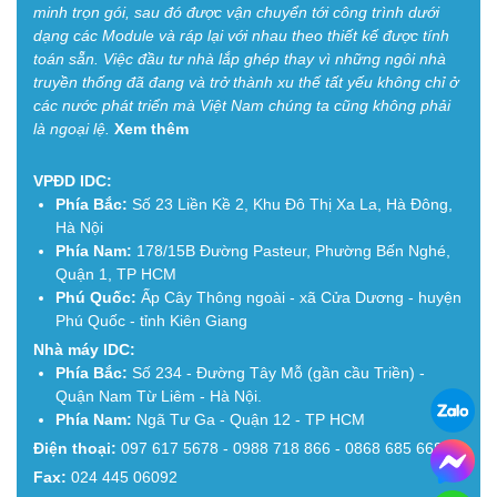
minh trọn gói, sau đó được vận chuyển tới công trình dưới
dạng các Module và ráp lại với nhau theo thiết kế được tính
toán sẵn. Việc đầu tư nhà lắp ghép thay vì những ngôi nhà
truyền thống đã đang và trở thành xu thế tất yếu không chỉ ở
các nước phát triển mà Việt Nam chúng ta cũng không phải
là ngoại lệ.
Xem thêm
VPĐD IDC:
Phía Bắc:
Số 23 Liền Kề 2, Khu Đô Thị Xa La, Hà Đông,
Hà Nội
Phía Nam:
178/15B Đường Pasteur, Phường Bến Nghé,
Quận 1, TP HCM
Phú Quốc:
Ấp Cây Thông ngoài - xã Cửa Dương - huyện
Phú Quốc - tỉnh Kiên Giang
Nhà máy IDC:
Phía Bắc:
Số 234 - Đường Tây Mỗ (gần cầu Triền) -
Quận Nam Từ Liêm - Hà Nội.
Phía Nam:
Ngã Tư Ga - Quận 12 - TP HCM
Điện thoại:
097 617 5678 - 0988 718 866 - 0868 685 668
Fax:
024 445 06092