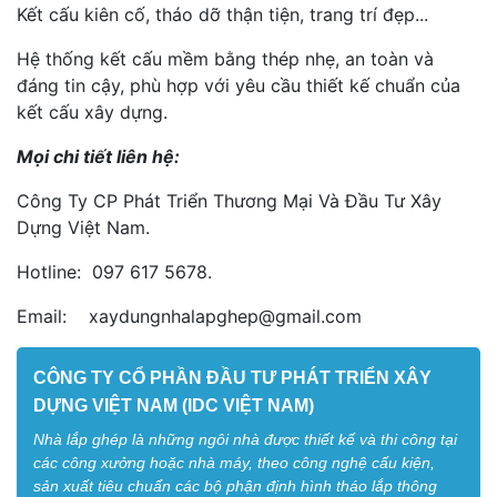
Kết cấu kiên cố, tháo dỡ thận tiện, trang trí đẹp...
Hệ thống kết cấu mềm bằng thép nhẹ, an toàn và
đáng tin cậy, phù hợp với yêu cầu thiết kế chuẩn của
kết cấu xây dựng.
Mọi chi tiết liên hệ:
Công Ty CP Phát Triển Thương Mại Và Đầu Tư Xây
Dựng Việt Nam.
Hotline: 097 617 5678.
Email: xaydungnhalapghep@gmail.com
CÔNG TY CỔ PHẦN ĐẦU TƯ PHÁT TRIỂN XÂY
DỰNG VIỆT NAM (IDC VIỆT NAM)
Nhà lắp ghép là những ngôi nhà được thiết kế và thi công tại
các công xưởng hoặc nhà máy, theo công nghệ cấu kiện,
sản xuất tiêu chuẩn các bộ phận định hình tháo lắp thông