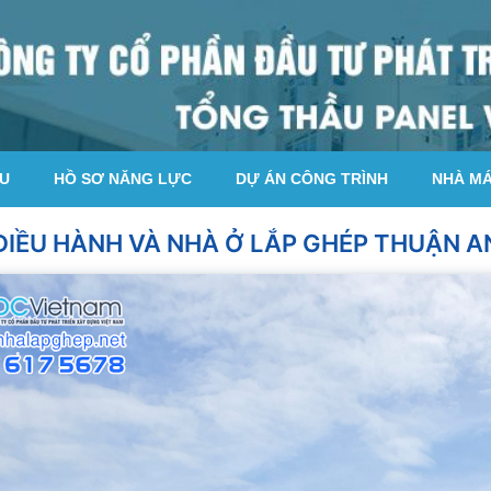
ỆU
HỒ SƠ NĂNG LỰC
DỰ ÁN CÔNG TRÌNH
NHÀ M
ĐIỀU HÀNH VÀ NHÀ Ở LẮP GHÉP THUẬN A