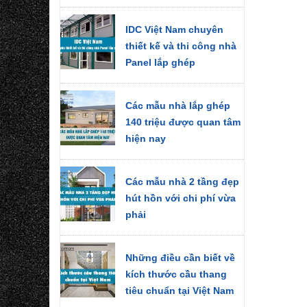
IDC Việt Nam chuyên
thiết kế và thi công nhà
Panel lắp ghép
Các mẫu nhà lắp ghép
140 triệu được quan tâm
hiện nay
Các mẫu nhà 2 tầng đẹp
hút hồn với chi phí vừa
phải
Những điều cần biết về
kích thước cầu thang
tiêu chuẩn tại Việt Nam