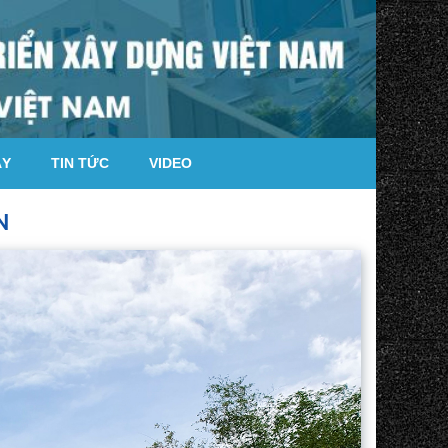
ÁY
TIN TỨC
VIDEO
N