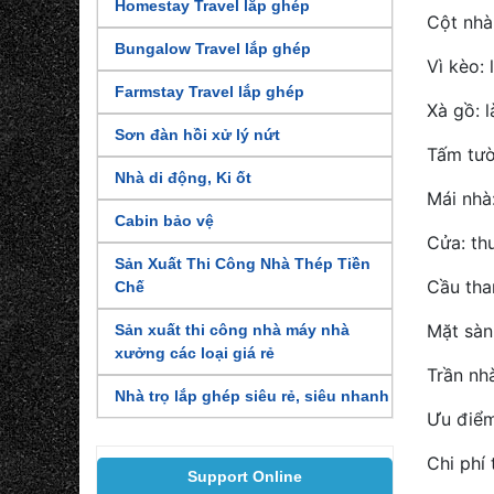
Homestay Travel lắp ghép
Cột nhà
Bungalow Travel lắp ghép
Vì kèo:
Farmstay Travel lắp ghép
Xà gồ: 
Sơn đàn hồi xử lý nứt
Tấm tườ
Nhà di động, Ki ốt
Mái nhà
Cabin bảo vệ
Cửa: thư
Sản Xuất Thi Công Nhà Thép Tiền
Cầu tha
Chế
Mặt sàn
Sản xuất thi công nhà máy nhà
xưởng các loại giá rẻ
Trần nh
Nhà trọ lắp ghép siêu rẻ, siêu nhanh
Ưu điểm
Chi phí
Support Online