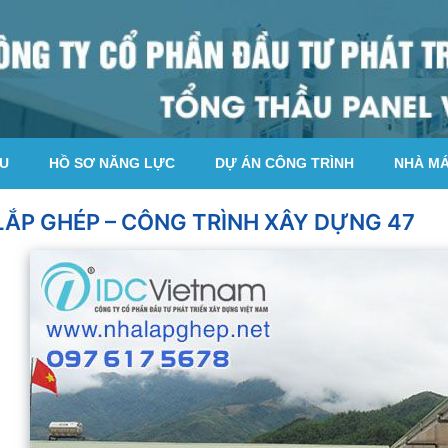
ỆU
HỒ SƠ NĂNG LỰC
DỰ ÁN CÔNG TRÌNH
NHÀ M
LẮP GHÉP – CÔNG TRÌNH XÂY DỰNG 47