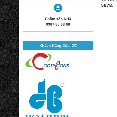
5678
.
Chăm sóc KH3
0967 88 68 68
Khách Hàng Của IDC