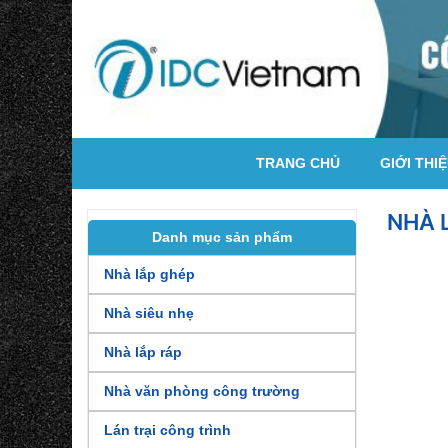
TRANG CHỦ
GIỚI THI
NHÀ 
Danh mục sản phẩm
Nhà lắp ghép
Nhà siêu nhẹ
Nhà lắp ráp
Nhà văn phòng công trường
Lán trại công trình