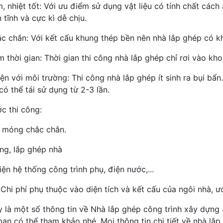
, nhiệt tốt: Với ưu điểm sử dụng vật liệu có tính chất các
 tĩnh và cực kì dễ chịu.
ắc chắn: Với kết cấu khung thép bền nên nhà lắp ghép có k
m thời gian: Thời gian thi công nhà lắp ghép chỉ rơi vào kho
ện với môi trường: Thi công nhà lắp ghép ít sinh ra bụi bẩn
ó thể tái sử dụng từ 2-3 lần.
c thi công:
 móng chắc chắn.
ng, lắp ghép nhà
ện hệ thống công trình phụ, điện nước,...
 Chi phí phụ thuộc vào diện tích và kết cấu của ngôi nhà, ướ
y là một số thông tin về Nhà lắp ghép công trình xây dựng
bạn có thể tham khảo nhé. Mọi thông tin chi tiết về nhà lắp