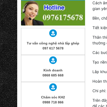
Cách âm
gian yên
Bền, ch
Tiết kiệ
Thân thi
thường c
Tư vấn công nghệ nhà lắp ghép
097 617 5678
Các bướ
Tạo nền
Kinh doanh
Lắp khu
0868 685 668
Hoàn thi
Chi phí:
Chăm sóc KH2
Trên đâ
0988 718 866
để các 