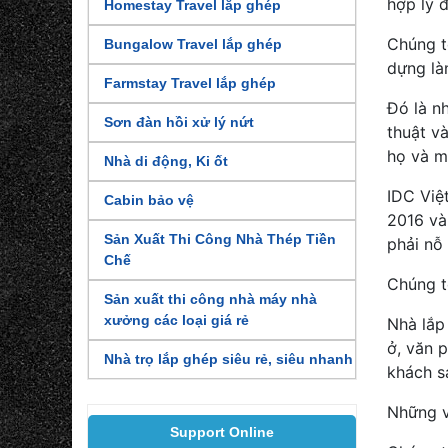
hợp lý 
Homestay Travel lắp ghép
Chúng t
Bungalow Travel lắp ghép
dựng là
Farmstay Travel lắp ghép
Đó là n
Sơn đàn hồi xử lý nứt
thuật v
họ và m
Nhà di động, Ki ốt
IDC Việ
Cabin bảo vệ
2016 và
Sản Xuất Thi Công Nhà Thép Tiền
phải nỗ
Chế
Chúng t
Sản xuất thi công nhà máy nhà
xưởng các loại giá rẻ
Nhà lắp
ở, văn 
Nhà trọ lắp ghép siêu rẻ, siêu nhanh
khách sạ
Những v
Support Online