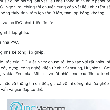
ôi sử dụng những loại vật liệu nhẹ thông minh như: panel bô
C. Ngoài ra, chúng tôi chuyên cung cấp vật liệu như tấm s
 bông thủy tinh, tấm lợp tôn 3 lớp, tấm lợp bông khoáng,...
h vụ mà IDC phát triển đó là:
g nhà lắp ghép.
g nhà PVC.
g nhà bê tông lắp ghép.
ối tác của IDC Việt Nam: chúng tôi hợp tác với rất nhiều n
c xây dựng, công nghệ, điện tử như Samsung, Huynhdai, Co
 Nokia, Zenitaka, Mitsui,...và rất nhiều các chủ đầu tư tư 
c mắc về thông tin chi tiết, giá cả về thi công nhà lắp ghé
 vấn và giải đáp cụ thể.