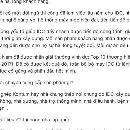
để hài lòng khách hàng.
ôi có một đội ngũ thi công đã làm việc lâu năm cho IDC, n
nh nghề cùng với hệ thống máy móc hiện đại, tiên tiến để 
hững yếu tố giúp IDC đẩy nhanh được tiến độ công trình, gi
à thời gian xây dựng. Mỗi sản phẩm khách hàng nhận đượ
ang đến được cho họ sự hài lòng tuyệt đối. Mỗi dự án đều
t Nam đã được nhận giải thưởng vinh dự: Top 10 thương hiệ
 2017). Để có được kết quả đó, toàn bộ bộ máy IDC từ lãnh
 lực cố gắng và phấn đấu hết mình.
ôi chuyên cung cấp sản phẩm gì?
 ghép Kontum hay nhà khung thép nói chung do IDC xây dựn
phòng, nhà xưởng, nhà trọ thông minh, nhà điều hành, bệnh v
n,..
ật liệu để thi công nhà lắp ghép