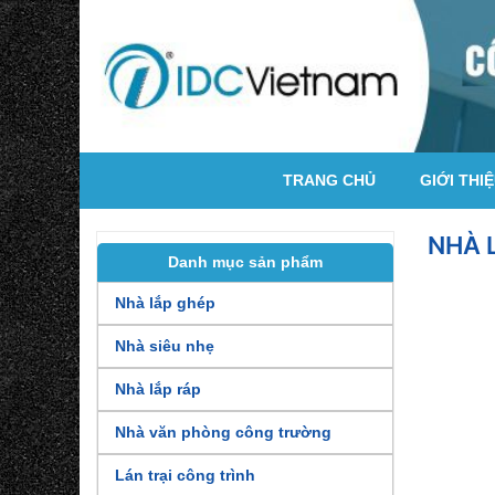
TRANG CHỦ
GIỚI THI
NHÀ 
Danh mục sản phẩm
Nhà lắp ghép
Nhà siêu nhẹ
Nhà lắp ráp
Nhà văn phòng công trường
Lán trại công trình