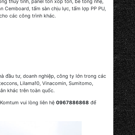
ng thủy tinh, panel tôn xốp tôn, bê tông nhẹ,
àn Cemboard, tấm sàn chịu lực, tấm lợp PP PU,
 cho các công trình khác.
hà đầu tư, doanh nghiệp, công ty lớn trong các
teccons, Lilama10, Vinacomin, Sumitomo,
nhân khác trên toàn quốc.
p Komtum vui lòng liên hệ
0967886868
để