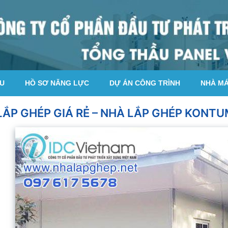
ỆU
HỒ SƠ NĂNG LỰC
DỰ ÁN CÔNG TRÌNH
NHÀ M
LẮP GHÉP GIÁ RẺ – NHÀ LẮP GHÉP KONT