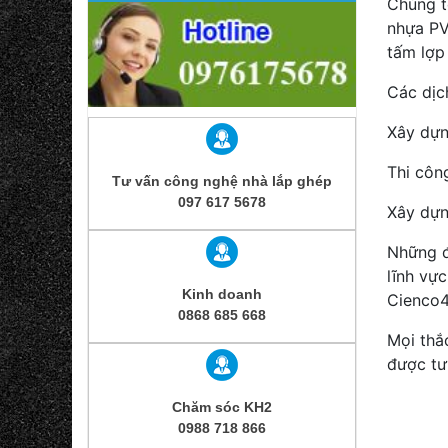
Chúng t
nhựa PV
tấm lợp
Các dịc
Xây dựn
Thi côn
Tư vấn công nghệ nhà lắp ghép
097 617 5678
Xây dựn
Những đ
lĩnh vự
Kinh doanh
Cienco4,
0868 685 668
Mọi thắ
được tư
Chăm sóc KH2
0988 718 866