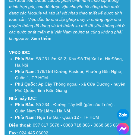
sản xuất tiêu chuẩn các bộ phận định hình tháo lắp thông
minh trọn gói, sau đó được vận chuyển tới công trình dưới
dạng các Module và ráp lại với nhau theo thiết kế được tính
toán sẵn. Việc đầu tư nhà lắp ghép thay vì những ngôi nhà
truyền thống đã đang và trở thành xu thế tất yếu không chỉ ở
các nước phát triển mà Việt Nam chúng ta cũng không phải
là ngoại lệ.
Xem thêm
VPĐD IDC:
Phía Bắc:
Số 23 Liền Kề 2, Khu Đô Thị Xa La, Hà Đông,
Hà Nội
Phía Nam:
178/15B Đường Pasteur, Phường Bến Nghé,
Quận 1, TP HCM
Phú Quốc:
Ấp Cây Thông ngoài - xã Cửa Dương - huyện
Phú Quốc - tỉnh Kiên Giang
Nhà máy IDC:
Phía Bắc:
Số 234 - Đường Tây Mỗ (gần cầu Triền) -
Quận Nam Từ Liêm - Hà Nội.
Phía Nam:
Ngã Tư Ga - Quận 12 - TP HCM
Điện thoại:
097 617 5678 - 0988 718 866 - 0868 685 668
Fax:
024 445 06092