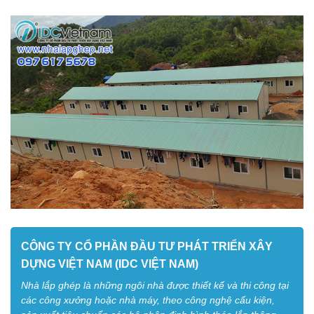
CÔNG TY CỔ PHẦN ĐẦU TƯ PHÁT TRIỂN XÂY
DỰNG VIỆT NAM (IDC VIỆT NAM)
Nhà lắp ghép là những ngôi nhà được thiết kế và thi công tại
các công xưởng hoặc nhà máy, theo công nghệ cấu kiện,