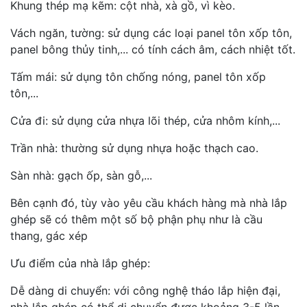
Khung thép mạ kẽm: cột nhà, xà gồ, vì kèo.
Vách ngăn, tường: sử dụng các loại panel tôn xốp tôn,
panel bông thủy tinh,... có tính cách âm, cách nhiệt tốt.
Tấm mái: sử dụng tôn chống nóng, panel tôn xốp
tôn,...
Cửa đi: sử dụng cửa nhựa lõi thép, cửa nhôm kính,...
Trần nhà: thường sử dụng nhựa hoặc thạch cao.
Sàn nhà: gạch ốp, sàn gỗ,...
Bên cạnh đó, tùy vào yêu cầu khách hàng mà nhà lắp
ghép sẽ có thêm một số bộ phận phụ như là cầu
thang, gác xép
Ưu điểm của nhà lắp ghép:
Dễ dàng di chuyển: với công nghệ tháo lắp hiện đại,
nhà lắp ghép có thể di chuyển được khoảng 3-5 lần.