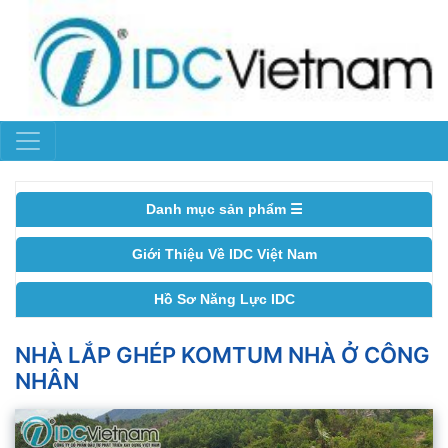
Danh mục sản phẩm ☰
Giới Thiệu Về IDC Việt Nam
Hồ Sơ Năng Lực IDC
NHÀ LẮP GHÉP KOMTUM NHÀ Ở CÔNG
NHÂN