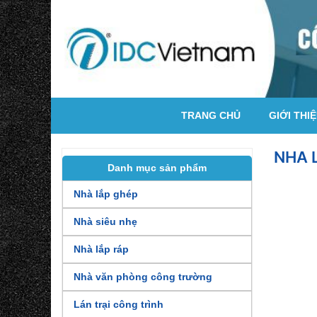
TRANG CHỦ
GIỚI THI
NHA 
Danh mục sản phẩm
Nhà lắp ghép
Nhà siêu nhẹ
Nhà lắp ráp
Nhà văn phòng công trường
Lán trại công trình