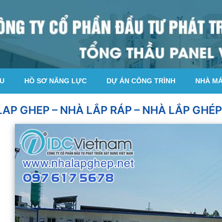
ỆU
HỒ SƠ NĂNG LỰC
DỰ ÁN CÔNG TRÌNH
NHÀ M
LAP GHEP – NHÀ LẮP RÁP – NHÀ LẮP GHÉ