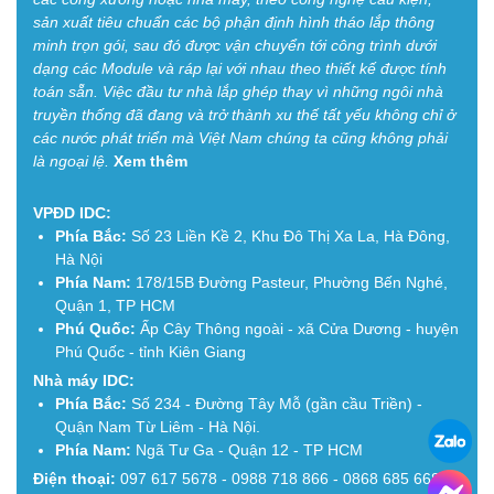
sản xuất tiêu chuẩn các bộ phận định hình tháo lắp thông
minh trọn gói, sau đó được vận chuyển tới công trình dưới
dạng các Module và ráp lại với nhau theo thiết kế được tính
toán sẵn. Việc đầu tư nhà lắp ghép thay vì những ngôi nhà
truyền thống đã đang và trở thành xu thế tất yếu không chỉ ở
các nước phát triển mà Việt Nam chúng ta cũng không phải
là ngoại lệ.
Xem thêm
VPĐD IDC:
Phía Bắc:
Số 23 Liền Kề 2, Khu Đô Thị Xa La, Hà Đông,
Hà Nội
Phía Nam:
178/15B Đường Pasteur, Phường Bến Nghé,
Quận 1, TP HCM
Phú Quốc:
Ấp Cây Thông ngoài - xã Cửa Dương - huyện
Phú Quốc - tỉnh Kiên Giang
Nhà máy IDC:
Phía Bắc:
Số 234 - Đường Tây Mỗ (gần cầu Triền) -
Quận Nam Từ Liêm - Hà Nội.
Phía Nam:
Ngã Tư Ga - Quận 12 - TP HCM
Điện thoại:
097 617 5678 - 0988 718 866 - 0868 685 668