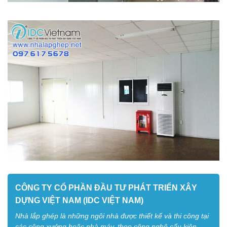
CÔNG TY CỔ PHẦN ĐẦU TƯ PHÁT TRIỂN XÂY
DỰNG VIỆT NAM (IDC VIỆT NAM)
Nhà lắp ghép là những ngôi nhà được thiết kế và thi công tại
các công xưởng hoặc nhà máy, theo công nghệ cấu kiện,