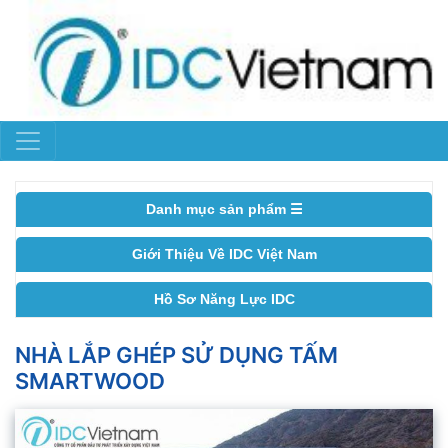
Danh mục sản phẩm ☰
Giới Thiệu Về IDC Việt Nam
Hồ Sơ Năng Lực IDC
NHÀ LẮP GHÉP SỬ DỤNG TẤM
SMARTWOOD