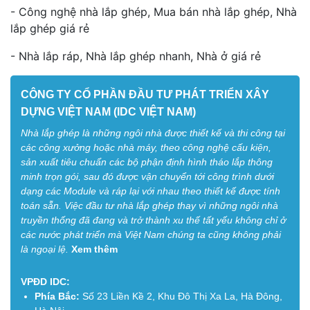
- Công nghệ nhà lắp ghép, Mua bán nhà lắp ghép, Nhà
lắp ghép giá rẻ
- Nhà lắp ráp, Nhà lắp ghép nhanh, Nhà ở giá rẻ
CÔNG TY CỔ PHẦN ĐẦU TƯ PHÁT TRIỂN XÂY
DỰNG VIỆT NAM (IDC VIỆT NAM)
Nhà lắp ghép là những ngôi nhà được thiết kế và thi công tại
các công xưởng hoặc nhà máy, theo công nghệ cấu kiện,
sản xuất tiêu chuẩn các bộ phận định hình tháo lắp thông
minh trọn gói, sau đó được vận chuyển tới công trình dưới
dạng các Module và ráp lại với nhau theo thiết kế được tính
toán sẵn. Việc đầu tư nhà lắp ghép thay vì những ngôi nhà
truyền thống đã đang và trở thành xu thế tất yếu không chỉ ở
các nước phát triển mà Việt Nam chúng ta cũng không phải
là ngoại lệ.
Xem thêm
VPĐD IDC:
Phía Bắc:
Số 23 Liền Kề 2, Khu Đô Thị Xa La, Hà Đông,