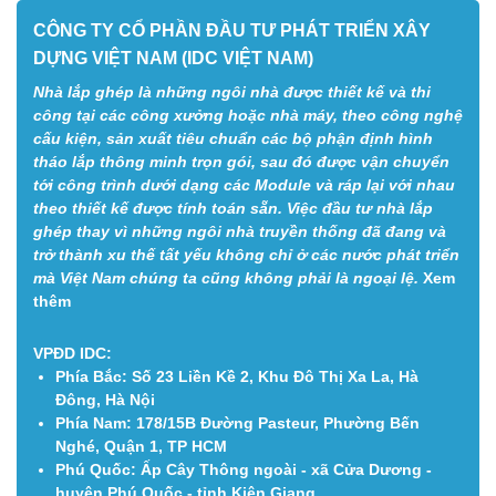
CÔNG TY CỔ PHẦN ĐẦU TƯ PHÁT TRIỂN XÂY
DỰNG VIỆT NAM (IDC VIỆT NAM)
Nhà lắp ghép là những ngôi nhà được thiết kế và thi
công tại các công xưởng hoặc nhà máy, theo công nghệ
cấu kiện, sản xuất tiêu chuẩn các bộ phận định hình
tháo lắp thông minh trọn gói, sau đó được vận chuyển
tới công trình dưới dạng các Module và ráp lại với nhau
theo thiết kế được tính toán sẵn. Việc đầu tư nhà lắp
ghép thay vì những ngôi nhà truyền thống đã đang và
trở thành xu thế tất yếu không chỉ ở các nước phát triển
mà Việt Nam chúng ta cũng không phải là ngoại lệ.
Xem
thêm
VPĐD IDC:
Phía Bắc:
Số 23 Liền Kề 2, Khu Đô Thị Xa La, Hà
Đông, Hà Nội
Phía Nam:
178/15B Đường Pasteur, Phường Bến
Nghé, Quận 1, TP HCM
Phú Quốc:
Ấp Cây Thông ngoài - xã Cửa Dương -
huyện Phú Quốc - tỉnh Kiên Giang