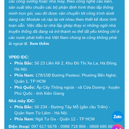
các công xưởng hoặc nhà máy, theo công nghệ cấu kiện,
sản xuất tiêu chuẩn các bộ phận định hình tháo lắp thông
minh trọn gói, sau đó được vận chuyển tới công trình dưới
dạng các Module và ráp lại với nhau theo thiết kế được tính
toán sẵn. Việc đầu tư nhà lắp ghép thay vì những ngôi nhà
truyền thống đã đang và trở thành xu thế tất yếu không chỉ ở
các nước phát triển mà Việt Nam chúng ta cũng không phải
là ngoại lệ.
Xem thêm
VPĐD IDC:
Phía Bắc:
Số 23 Liền Kề 2, Khu Đô Thị Xa La, Hà Đông,
Hà Nội
Phía Nam:
178/15B Đường Pasteur, Phường Bến Nghé,
Quận 1, TP HCM
Phú Quốc:
Ấp Cây Thông ngoài - xã Cửa Dương - huyện
Phú Quốc - tỉnh Kiên Giang
Nhà máy IDC:
Phía Bắc:
Số 234 - Đường Tây Mỗ (gần cầu Triền) -
Quận Nam Từ Liêm - Hà Nội.
Phía Nam:
Ngã Tư Ga - Quận 12 - TP HCM
Điện thoại:
097 617 5678 - 0988 718 866 - 0868 685 668