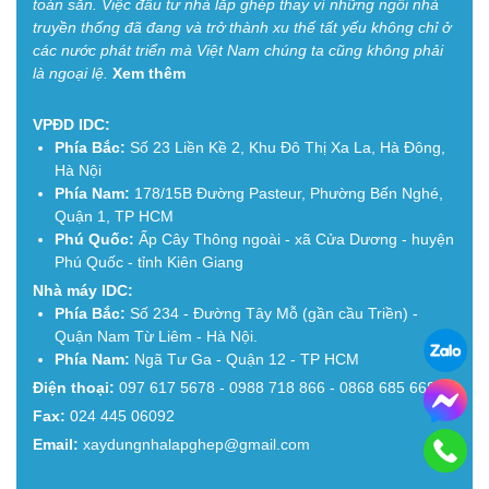
toán sẵn. Việc đầu tư nhà lắp ghép thay vì những ngôi nhà
truyền thống đã đang và trở thành xu thế tất yếu không chỉ ở
các nước phát triển mà Việt Nam chúng ta cũng không phải
là ngoại lệ.
Xem thêm
VPĐD IDC:
Phía Bắc:
Số 23 Liền Kề 2, Khu Đô Thị Xa La, Hà Đông,
Hà Nội
Phía Nam:
178/15B Đường Pasteur, Phường Bến Nghé,
Quận 1, TP HCM
Phú Quốc:
Ấp Cây Thông ngoài - xã Cửa Dương - huyện
Phú Quốc - tỉnh Kiên Giang
Nhà máy IDC:
Phía Bắc:
Số 234 - Đường Tây Mỗ (gần cầu Triền) -
Quận Nam Từ Liêm - Hà Nội.
Phía Nam:
Ngã Tư Ga - Quận 12 - TP HCM
Điện thoại:
097 617 5678 - 0988 718 866 - 0868 685 668
Fax:
024 445 06092
Email:
xaydungnhalapghep@gmail.com