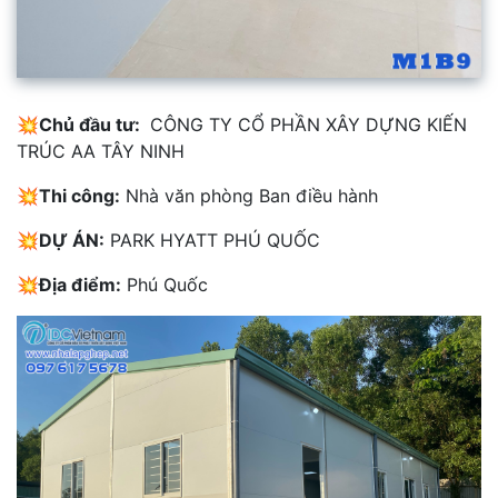
💥Chủ đầu tư:
CÔNG TY CỔ PHẦN XÂY DỰNG KIẾN
TRÚC AA TÂY NINH
💥Thi công:
Nhà văn phòng Ban điều hành
💥DỰ ÁN:
PARK HYATT PHÚ QUỐC
💥Địa điểm:
Phú Quốc