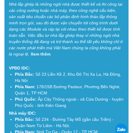
Nhà lắp ghép là những ngôi nhà được thiết kế và thi công tại
các công xưởng hoặc nhà máy, theo công nghệ cấu kiện,
sản xuất tiêu chuẩn các bộ phận định hình tháo lắp thông
minh trọn gói, sau đó được vận chuyển tới công trình dưới
dạng các Module và ráp lại với nhau theo thiết kế được tính
toán sẵn. Việc đầu tư nhà lắp ghép thay vì những ngôi nhà
truyền thống đã đang và trở thành xu thế tất yếu không chỉ ở
các nước phát triển mà Việt Nam chúng ta cũng không phải
là ngoại lệ.
Xem thêm
VPĐD IDC:
Phía Bắc:
Số 23 Liền Kề 2, Khu Đô Thị Xa La, Hà Đông,
Hà Nội
Phía Nam:
178/15B Đường Pasteur, Phường Bến Nghé,
Quận 1, TP HCM
Phú Quốc:
Ấp Cây Thông ngoài - xã Cửa Dương - huyện
Phú Quốc - tỉnh Kiên Giang
Nhà máy IDC:
Phía Bắc:
Số 234 - Đường Tây Mỗ (gần cầu Triền) -
Quận Nam Từ Liêm - Hà Nội.
Phía Nam:
Ngã Tư Ga - Quận 12 - TP HCM