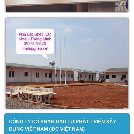
CÔNG TY CỔ PHẦN ĐẦU TƯ PHÁT TRIỂN XÂY
DỰNG VIỆT NAM (IDC VIỆT NAM)