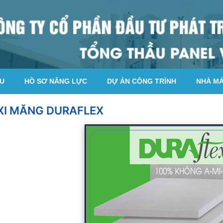
ỆU
HỒ SƠ NĂNG LỰC
DỰ ÁN CÔNG TRÌNH
NHÀ M
XI MĂNG DURAFLEX