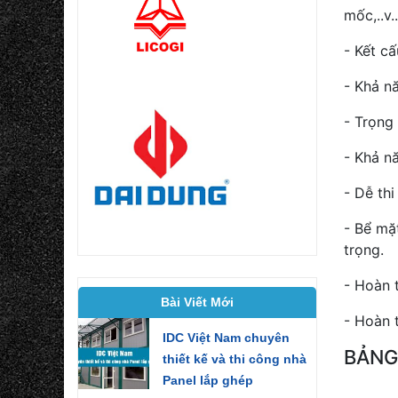
mốc,..v..
- Kết c
- Khả n
- Trọng
- Khả n
- Dễ thi
- Bể mặ
trọng.
- Hoàn 
Bài Viết Mới
- Hoàn 
IDC Việt Nam chuyên
BẢNG
thiết kế và thi công nhà
Panel lắp ghép