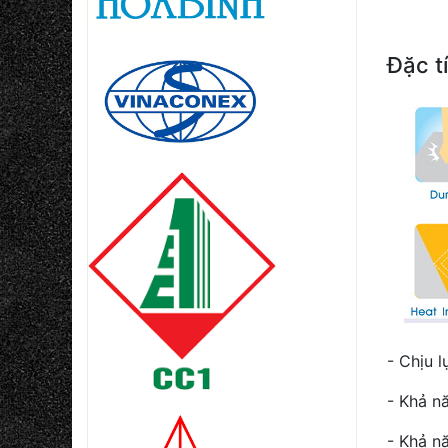
Đặc t
- Chịu l
- Khả n
- Khả nă