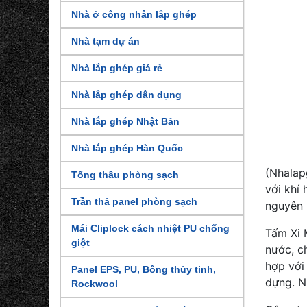
Nhà ở công nhân lắp ghép
Nhà tạm dự án
Nhà lắp ghép giá rẻ
Nhà lắp ghép dân dụng
Nhà lắp ghép Nhật Bản
Nhà lắp ghép Hàn Quốc
(Nhalap
Tổng thầu phòng sạch
với khí
Trần thả panel phòng sạch
nguyên 
Mái Cliplock cách nhiệt PU chống
Tấm Xi 
giột
nước, c
hợp với
Panel EPS, PU, Bông thủy tinh,
dựng. N
Rockwool