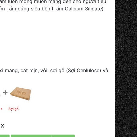
 Nam luôn mong muốn mang đến cho người tiêu
ẩm Tấm cứng siêu bền (Tấm Calcium Silicate)
 măng, cát mịn, vôi, sợi gỗ (Sợi Cenlulose) và
ex