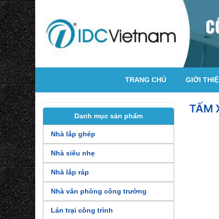
TRANG CHỦ
GIỚI THI
TẤM 
Danh mục sản phẩm
Nhà lắp ghép
Nhà siêu nhẹ
Nhà lắp ráp
Nhà văn phòng công trường
Lán trại công trình