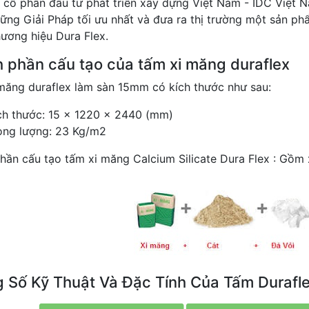
 cổ phần đầu tư phát triển xây dựng Việt Nam - IDC Việt
ững Giải Pháp tối ưu nhất và đưa ra thị trường một sản ph
ương hiệu Dura Flex.
 phần cấu tạo của tấm xi măng duraflex
măng duraflex làm sàn 15mm có kích thước như sau:
ch thước: 15 x 1220 x 2440 (mm)
ọng lượng: 23 Kg/m2
hần cấu tạo tấm xi măng Calcium Silicate Dura Flex : Gồm xi
 Số Kỹ Thuật Và Đặc Tính Của Tấm Durafl