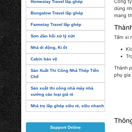
Công ty
Homestay Travel lắp ghép
dùng nh
Bungalow Travel lắp ghép
mang th
Farmstay Travel lắp ghép
Thành
Sơn đàn hồi xử lý nứt
Tấm xi 
Nhà di động, Ki ốt
Kí
Tr
Cabin bảo vệ
Thành p
Sản Xuất Thi Công Nhà Thép Tiền
phụ gia
Chế
Sản xuất thi công nhà máy nhà
xưởng các loại giá rẻ
Nhà trọ lắp ghép siêu rẻ, siêu nhanh
Thông
Support Online