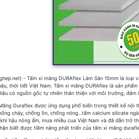
ghep.net) - Tấm xi măng DURAflex Làm Sàn 15mm​ là loại vật
 hậu, thời tiết Việt Nam. Tấm xi măng DURAflex là sản ph
liệu có nguồn gốc tự nhiên thân thiện với môi trường, đảm
Măng Duraflex được ứng dụng phổ biến trong thiết kế nội thấ
hống cháy, chống ồn, chống nóng...tấm calcium silicate ngà
 khí hậu nóng ẩm, mưa nhiều cua Việt Nam và đã dần trở th
hận biết được tiềm năng phát triển của tấm xi măng duraflex