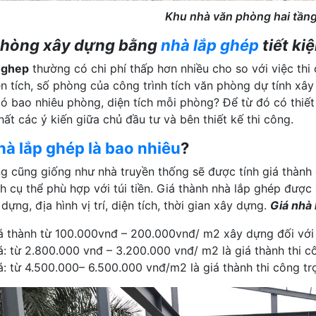
Khu nhà văn phòng hai tầng
phòng xây dựng bằng
nhà lắp ghép
tiết ki
 ghep
thường có chi phí thấp hơn nhiều cho so với việc thi
ện tích, số phòng của công trình tích văn phòng dự tính x
ó bao nhiêu phòng, diện tích mỗi phòng? Để từ đó có thiết
ất các ý kiến giữa chủ đầu tư và bên thiết kế thi công.
hà lắp ghép là bao nhiêu
?
g cũng giống như nhà truyền thống sẽ được tính giá thành
nh cụ thể phù hợp với túi tiền. Giá thành nhà lắp ghép đượ
 dựng, địa hình vị trí, diện tích, thời gian xây dựng.
Giá nhà 
á thành từ 100.000vnđ – 200.000vnđ/ m2 xây dựng đối với t
á: từ 2.800.000 vnđ – 3.200.000 vnđ/ m2 là giá thành thi c
á: từ 4.500.000– 6.500.000 vnđ/m2 là giá thành thi công tr