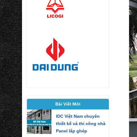
Bài Viết Mới
IDC Việt Nam chuyên
thiết kế và thi công nhà
Panel lắp ghép