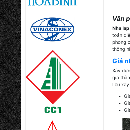
Văn 
Nha lap
toán di
phòng c
thống nh
Giá n
Xây dựn
giá thà
liệu xây
Gi
Gi
Gi