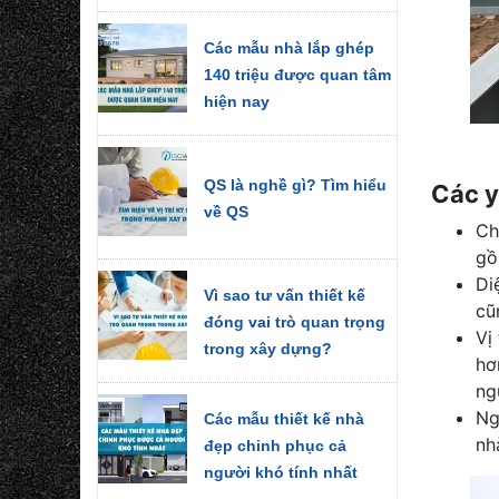
Các mẫu nhà lắp ghép
140 triệu được quan tâm
hiện nay
QS là nghề gì? Tìm hiểu
Các y
về QS
Ch
gồ
Di
Vì sao tư vấn thiết kế
cũ
đóng vai trò quan trọng
Vị
trong xây dựng?
hơ
ng
Ng
Các mẫu thiết kế nhà
nh
đẹp chinh phục cả
người khó tính nhất