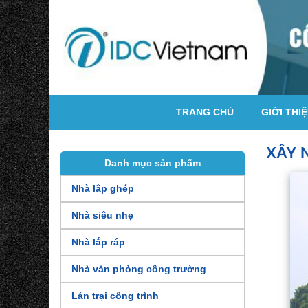
TRANG CHỦ
GIỚI THI
XÂY 
Danh mục sản phẩm
Nhà lắp ghép
Nhà siêu nhẹ
Nhà lắp ráp
Nhà văn phòng công trường
Lán trại công trình