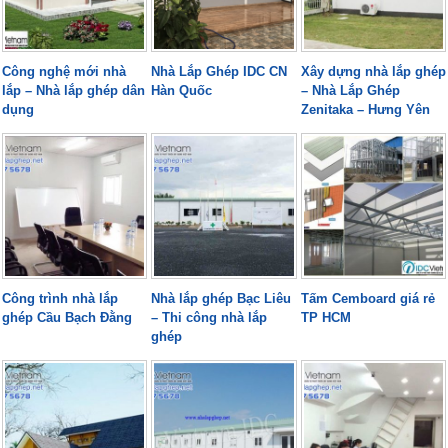
Công nghệ mới nhà
Nhà Lắp Ghép IDC CN
Xây dựng nhà lắp ghép
lắp – Nhà lắp ghép dân
Hàn Quốc
– Nhà Lắp Ghép
dụng
Zenitaka – Hưng Yên
Công trình nhà lắp
Nhà lắp ghép Bạc Liêu
Tấm Cemboard giá rẻ
ghép Cầu Bạch Đằng
– Thi công nhà lắp
TP HCM
ghép