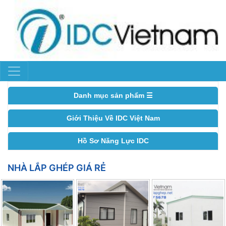
Danh mục sản phẩm ☰
Giới Thiệu Về IDC Việt Nam
Hồ Sơ Năng Lực IDC
NHÀ LẮP GHÉP GIÁ RẺ